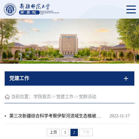
党建工作
当前位置：
学院首页
->
党建工作
->
党群活动
第三次新疆综合科学考察伊犁河流域生态植被调查科普讲座（研究生支部）
2022-11-17
上页
1
2
下页