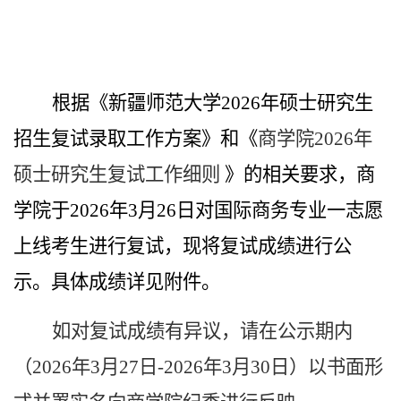
根据《新疆师范大学
202
6
年硕士研究生
招生复试录取工作方案》
和《
商学院
202
6
年
硕士研究生复试工作细则
》的相关要求，商
学院于
2026年3月26日对国际商务专业一志愿
上线考生进行复试
，现
将
复试成绩
进行
公
示。
具体成绩详见附件。
如对复试成绩有异议，请在公示期内
（
202
6
年
3
月
27
日
-202
6
年
3
月
30
日）以书面形