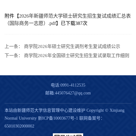
附件【
2026年新疆师范大学硕士研究生招生复试成绩汇总表
（国际商务一志愿）.pdf
】已下载
387
次
上一条：
商学院2026年硕士研究生调剂考生复试成绩公示
下一条：
商学院2026年全国硕士研究生招生复试录取工作细则
电话:0991-4112535
邮箱:445076427@qq.com
本站由新疆师范大学信息管理中心建设维护 Copyright © Xinjiang
Normal University
新ICP备10003677号-1
联网备案号：
65010302000002