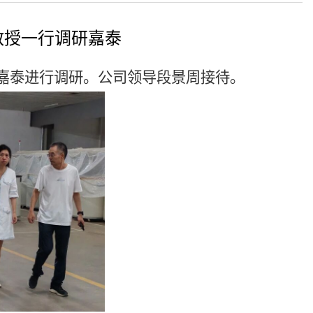
教授一行调研嘉泰
入嘉泰进行调研。公司领导段景周接待。