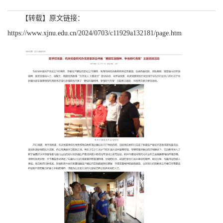
【转载】原文链接：
https://www.xjnu.edu.cn/2024/0703/c11929a132181/page.htm