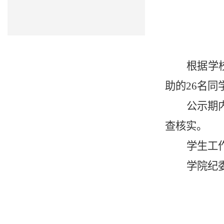
根据
学
助的
26
名同
公示期
查核实。
学生工
学院纪