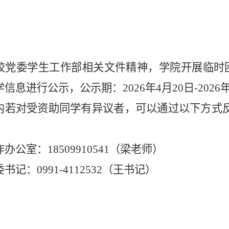
校党委学生工作部相关文件精神，学院开展临时
学信息进行公示，公示期：
202
6
年
4
月
20日-202
6
内若对受资助同学有异议者，可以通过以下方式
作办公室：
18509910541（
梁
老师）
委书记：
0991-4112532（王书记）