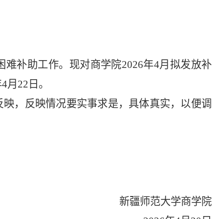
困难补助工作。现对商学院
202
6
年
4
月拟发放补
年
4
月
22日。
反映，反映情况要实事求是，具体真实，以便调
新疆师范大学商学院