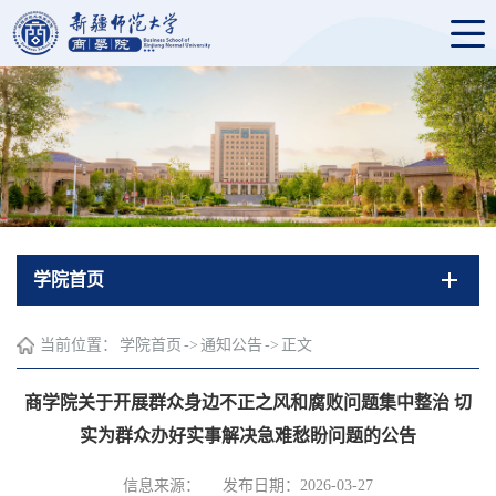
学院首页
当前位置：
学院首页
->
通知公告
->
正文
商学院关于开展群众身边不正之风和腐败问题集中整治 切
实为群众办好实事解决急难愁盼问题的公告
信息来源：
发布日期：2026-03-27